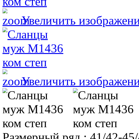
Увеличить изображен
Увеличить изображен
Размерный ряд
:
41/42-45