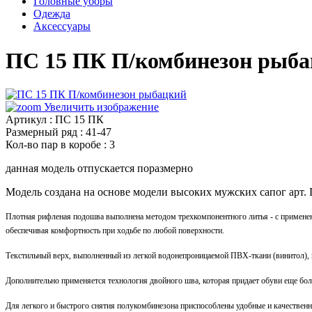
Головные уборы
Одежда
Аксессуары
ПС 15 ПК П/комбинезон рыб
Увеличить изображение
Артикул
:
ПС 15 ПК
Размерный ряд
:
41-47
Кол-во пар в коробе
:
3
данная модель отпускается поразмерно
Модель создана на основе модели высоких мужских сапог арт. 
Плотная рифленая подошва выполнена методом трехкомпонентного литья - с применен
обеспечивая комфортность при ходьбе по любой поверхности.
Текстильный верх, выполненный из легкой водонепроницаемой ПВХ-ткани (винитол), 
Дополнительно применяется технология двойного шва, которая придает обуви еще бол
Для легкого и быстрого снятия полукомбинезона приспособлены удобные и качественн