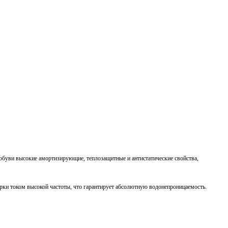
обуви высокие амортизирующие, теплозащитные и антистатические свойства,
рки током высокой частоты, что гарантирует абсолютную водонепроницаемость.